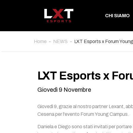
CHI SIAMO
Home
NEWS
LXT Esports x Forum Youn
LXT Esports x Fo
Giovedì 9 Novembre
Giovedì 9, grazie al nostro partner Lexant, a
Cesena per l'evento Forum Young Campus.
Daniela e Diego sono stati invitati per portare