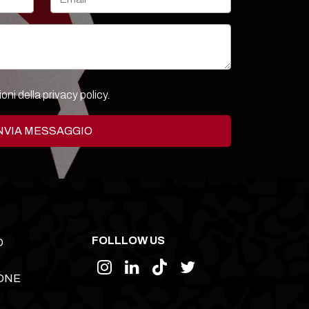
ioni della
privacy policy.
NVIA MESSAGGIO
FOLLLOW US
O
ONE