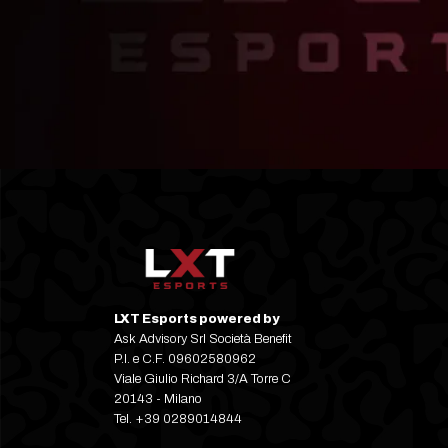
LXT Esports powered by
Ask Advisory Srl Società Benefit
P.I. e C.F. 09602580962
Viale Giulio Richard 3/A Torre C
20143 - Milano
Tel.
+39 0289014844