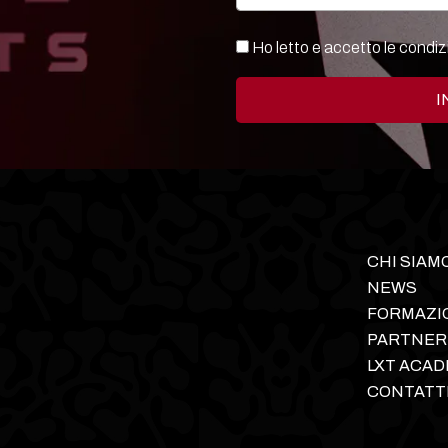
Ho letto e accetto le condiz
I
CHI SIAM
NEWS
FORMAZI
PARTNER
LXT ACA
CONTATT