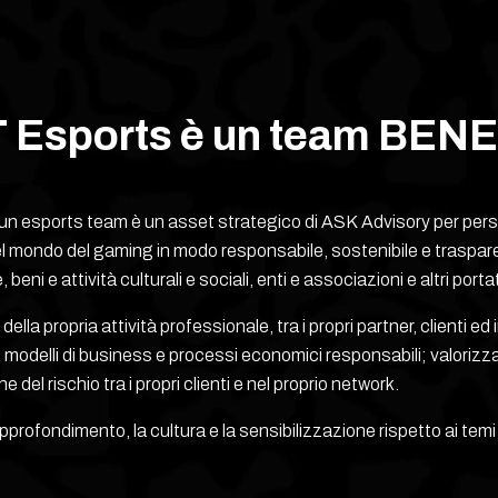
 Esports è un team BEN
n esports team è un asset strategico di ASK Advisory per persegu
mondo del gaming in modo responsabile, sostenibile e trasparen
beni e attività culturali e sociali, enti e associazioni e altri porta
la propria attività professionale, tra i propri partner, clienti ed 
i modelli di business e processi economici responsabili; valori
e del rischio tra i propri clienti e nel proprio network.
rofondimento, la cultura e la sensibilizzazione rispetto ai temi d