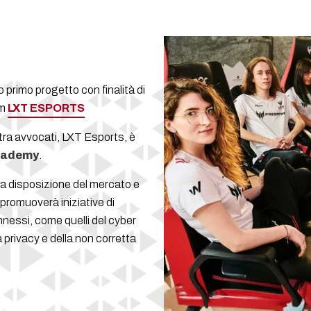
o primo progetto con finalità di
am
LXT ESPORTS
tra avvocati, LXT Esports, è
cademy
.
a disposizione del mercato e
 promuoverà iniziative di
nnessi, come quelli del cyber
a privacy e della non corretta