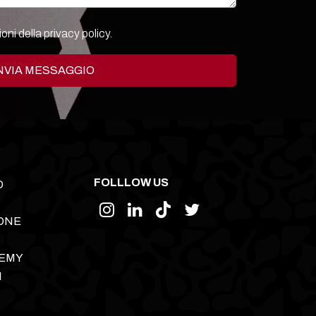
ioni della
privacy policy.
NVIA MESSAGGIO
FOLLLOW US
O
ONE
DEMY
I